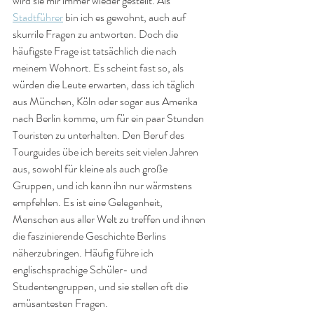
wird sie mir immer wieder gestellt. Als 
Stadtführer
 bin ich es gewohnt, auch auf 
skurrile Fragen zu antworten. Doch die 
häufigste Frage ist tatsächlich die nach 
meinem Wohnort. Es scheint fast so, als 
würden die Leute erwarten, dass ich täglich 
aus München, Köln oder sogar aus Amerika 
nach Berlin komme, um für ein paar Stunden 
Touristen zu unterhalten. Den Beruf des 
Tourguides übe ich bereits seit vielen Jahren 
aus, sowohl für kleine als auch große 
Gruppen, und ich kann ihn nur wärmstens 
empfehlen. Es ist eine Gelegenheit, 
Menschen aus aller Welt zu treffen und ihnen 
die faszinierende Geschichte Berlins 
näherzubringen. Häufig führe ich 
englischsprachige Schüler- und 
Studentengruppen, und sie stellen oft die 
amüsantesten Fragen.