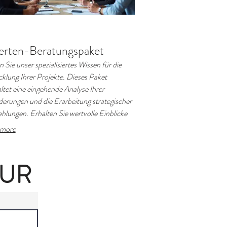
erten-Beratungspaket
 Sie unser spezialisiertes Wissen für die
klung Ihrer Projekte. Dieses Paket
ltet eine eingehende Analyse Ihrer
erungen und die Erarbeitung strategischer
lungen. Erhalten Sie wertvolle Einblicke
ne fundierte Richtung, um Ihre Ziele
more
enter zu erreichen. Ideal für komplexe
forderungen, die fundiertes Fachwissen
ern.
OUR