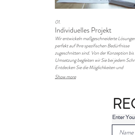
01.
Individuelles Projekt
Wir entwickeln maßgeschneiderte Lösungen
perfekt auf Ihre spezifischen Bedürfnisse
zugeschnitten sind. Von der Konzeption bis 
Umsetzung begleiten wir Sie bei jedem Schri
Entdecken Sie die Möglichkeiten und
verwirklichen Sie Ihre Visionen mit unserer
Show more
professionellen Unterstützung. Dieses
Serviceangebot ist darauf ausgelegt, Ihre
einzigartigen Anforderungen zu erfüllen.
RE
Enter Yo