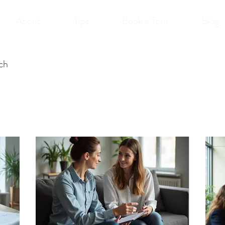
About
Tips
Book a Tour
Blog
uch