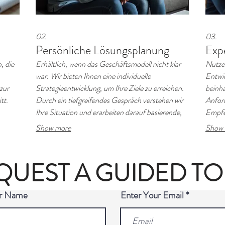
02.
03.
Persönliche Lösungsplanung
Exp
, die
Erhältlich, wenn das Geschäftsmodell nicht klar
Nutzen
war. Wir bieten Ihnen eine individuelle
Entwic
zur
Strategieentwicklung, um Ihre Ziele zu erreichen.
beinha
tt.
Durch ein tiefgreifendes Gespräch verstehen wir
Anford
Ihre Situation und erarbeiten darauf basierende,
Empfeh
umsetzbare Pläne. Profitieren Sie von
und ei
Show more
Show 
personalisierten Empfehlungen, die auf Ihre
effizi
Situation zugeschnitten sind.
Heraus
erford
QUEST A GUIDED T
ur Name
Enter Your Email