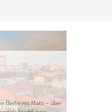
in Berlin mit Matti – über
ung als Stadtführer