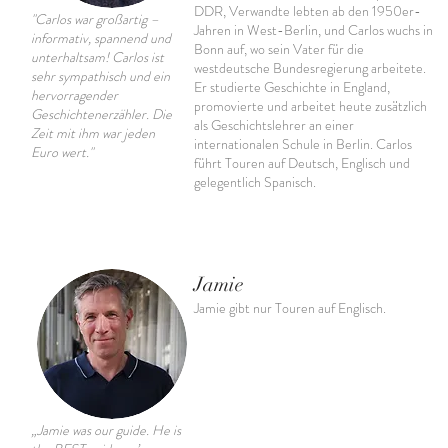
DDR, Verwandte lebten ab den 1950er-
"Carlos war großartig –
Jahren in West-Berlin, und Carlos wuchs in
informativ, spannend und
Bonn auf, wo sein Vater für die
unterhaltsam! Carlos ist
westdeutsche Bundesregierung arbeitete.
sehr sympathisch und ein
Er studierte Geschichte in England,
hervorragender
promovierte und arbeitet heute zusätzlich
Geschichtenerzähler. Die
als Geschichtslehrer an einer
Zeit mit ihm war jeden
internationalen Schule in Berlin. Carlos
Euro wert."
führt Touren auf Deutsch, Englisch und
gelegentlich Spanisch.
Jamie
Jamie gibt nur Touren auf Englisch.
„Jamie was our guide. He is