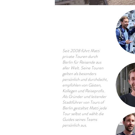
Seit 2008 führt Matti
private Touren durch
Berlin für Reisende aus
aller Welt. Seine Touren
gelten als besonders
persönlich und durchdacht,
empfohlen von Gästen,
Kollegen und Reiseprofis.
Als Gründer und leitender
Stadtführer von Tours of
Berlin gestaltet Matti jede
Tour selbst und wählt die
Guides seines Teams
persönlich aus.