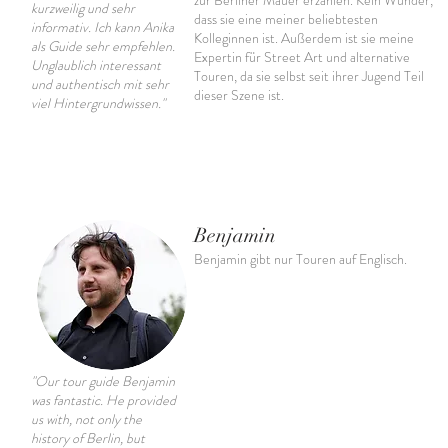
zur Berliner Mauer erzählen. Kein Wunder,
kurzweilig und sehr
dass sie eine meiner beliebtesten
informativ. Ich kann Anika
Kolleginnen ist. Außerdem ist sie meine
als Guide sehr empfehlen.
Expertin für Street Art und alternative
Unglaublich interessant
Touren, da sie selbst seit ihrer Jugend Teil
und authentisch mit sehr
dieser Szene ist.
viel Hintergrundwissen."
Benjamin
Benjamin gibt nur Touren auf Englisch.
"Our tour guide Benjamin
was fantastic. He provided
us with, not only the
history of Berlin, but