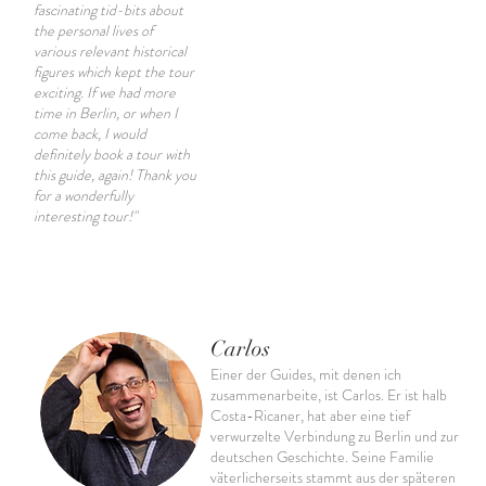
fascinating tid-bits about
the personal lives of
various relevant historical
figures which kept the tour
exciting. If we had more
time in Berlin, or when I
come back, I would
definitely book a tour with
this guide, again! Thank you
for a wonderfully
interesting tour!"
Carlos
Einer der Guides, mit denen ich
zusammenarbeite, ist Carlos. Er ist halb
Costa-Ricaner, hat aber eine tief
verwurzelte Verbindung zu Berlin und zur
deutschen Geschichte. Seine Familie
väterlicherseits stammt aus der späteren