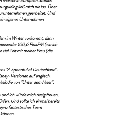
en Master in European Studies
rguiding ließ mich nie los. Über
Tourunternehmen gearbeitet. Und
 mein eigenes Unternehmen
llem im Winter vorkommt, dann
 Radiosender 100,6 FluxFM (wo ich
 viel Zeit mit meiner Frau (die
.
ns "A Spoonful of Deutschland".
isney-Versionen auf englisch.
r Melodie von "Unter dem Meer".
 und ich würde mich riesig freuen,
fen. Und sollte ich einmal bereits
 ganz fantastisches Team
n können.