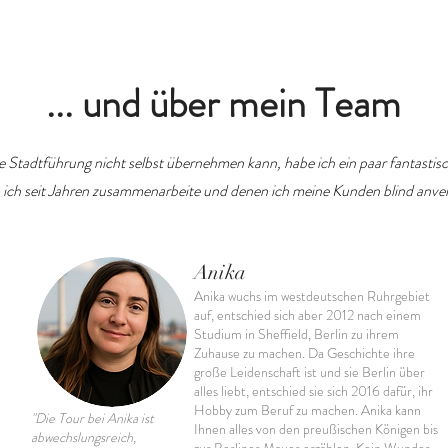
... und über mein Team
ne Stadtführung nicht selbst übernehmen kann, habe ich ein paar fantastis
 ich seit Jahren zusammenarbeite und denen ich meine Kunden blind anver
Anika
Anika wuchs im westdeutschen Ruhrgebiet
auf, entschied sich aber 2012 nach einem
Studium in Sheffield, Berlin zu ihrem
Zuhause zu machen. Da Geschichte ihre
große Leidenschaft ist und sie Berlin über
alles liebt, entschied sie sich 2016 dafür, ihr
Hobby zum Beruf zu machen. Anika kann
"Die Tour bei Anika ist
Ihnen alles von den preußischen Königen bis
abwechslungsreich,