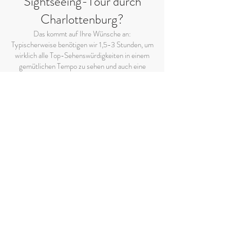
Sightseeing-Tour durch
Charlottenburg?
Das kommt auf Ihre Wünsche an:
Typischerweise benötigen wir 1,5-3 Stunden, um
wirklich alle Top-Sehenswürdigkeiten in einem
gemütlichen Tempo zu sehen und auch eine
kleine Kaffee-Pause einzulegen. Sie
entscheiden!
Was kosten private
Stadtführungen in Berlin?
Die Kosten für private Touren liegen in der Regel
zwischen 60 und 120 Euro pro Stunde, wobei
der endgültige Preis von der Dauer,
Gruppengröße, und speziellen Wünschen
abhängig ist. Sollten Sie ein Auto oder einen
Reisebus wünschen, würde das
selbstverständlich die Gesamtkosten erhöhen.
Schicken Sie mir am besten eine Anfrage, um
Ihren Preis zu erhalten.